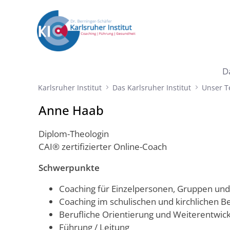
Zum Hauptinhalt springen
D
Teamvorstellung Anne Haab - Karl
Karlsruher Institut
Das Karlsruher Institut
Unser 
Anne Haab
Diplom-Theologin
CAI® zertifizierter Online-Coach
Schwerpunkte
Coaching für Einzelpersonen, Gruppen un
Coaching im schulischen und kirchlichen B
Berufliche Orientierung und Weiterentwic
Führung / Leitung