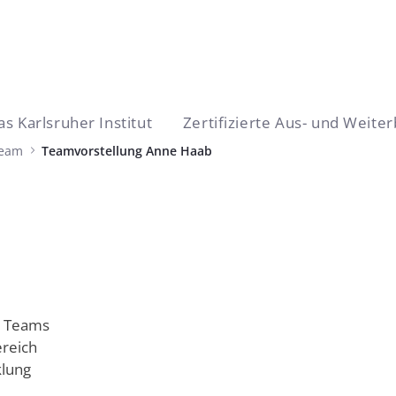
as Karlsruher Institut
Zertifizierte Aus- und Weite
sruher Institut
Team
Teamvorstellung Anne Haab
d Teams
ereich
klung