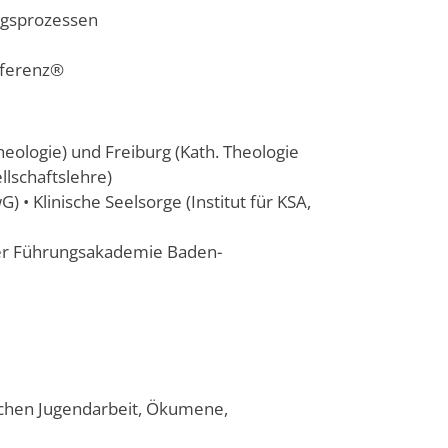
ngsprozessen
onferenz®
heologie) und Freiburg (Kath. Theologie
llschaftslehre)
• Klinische Seelsorge (Institut für KSA,
der Führungsakademie Baden-
eichen Jugendarbeit, Ökumene,