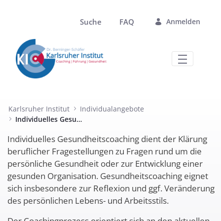
Zum Hauptinhalt springen
Suche
FAQ
Anmelden
Individuelles Gesundheitscoaching - Ka
Karlsruher Institut
Individualangebote
Individuelles Gesundheitscoaching
Individuelles Gesundheitscoaching dient der Klärung
beruflicher Fragestellungen zu Fragen rund um die
persönliche Gesundheit oder zur Entwicklung einer
gesunden Organisation. Gesundheitscoaching eignet
sich insbesondere zur Reflexion und ggf. Veränderung
des persönlichen Lebens- und Arbeitsstils.
Der Coachingprozess orientiert sich an den aktuellen